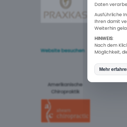
Daten verarbei
Ausführliche I
Ihren damit v
Weiterhin gela
HINWEIS
:
Nach dem Klick
Website be
Website besuchen
Möglichkeit, d
Mehr erfahr
inCM
Amerikanische
Yout
Chiropraktik
goog