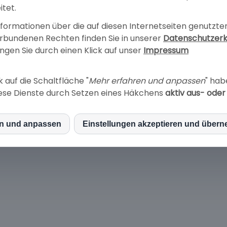
tet.
nformationen über die auf diesen Internetseiten genutzte
erbundenen Rechten finden Sie in unserer
Datenschutzerk
ngen Sie durch einen Klick auf unser
Impressum
Website besuchen
 auf die Schaltfläche "
Mehr erfahren und anpassen
" hab
Website besuch
suchen
iese Dienste durch Setzen eines Häkchens
aktiv aus- ode
en und anpassen
Einstellungen akzeptieren und über
S
ube
le maps