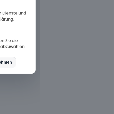
n Dienste und
lärung
.
en Sie die
en
r abzuwählen
.
nehmen