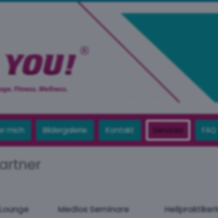
r mich
Bildergalerie
Kontakt
Services
FAQ
artner
 Lounge
Medios Seminare
Heilpraktikeri