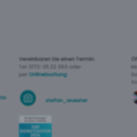
en expert
Vereinbaren Sie einen Termin:
Öf
Tel. 0172-25 22 393 oder
Mo
per
Onlinebuchung
Sa
So
you
stefan_wuester