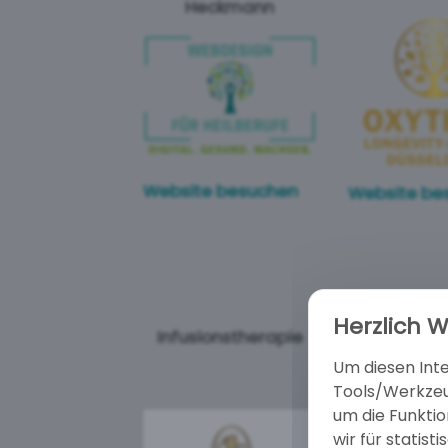
Heckmann
Website besuchen
Website be
Herzlich 
Infusionstherapie
Altstadt Dü
Um diesen Inte
Tools/Werkzeug
um die Funkti
wir für stati