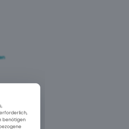
en
Seminare
s,
rforderlich,
m benötigen
nbezogene