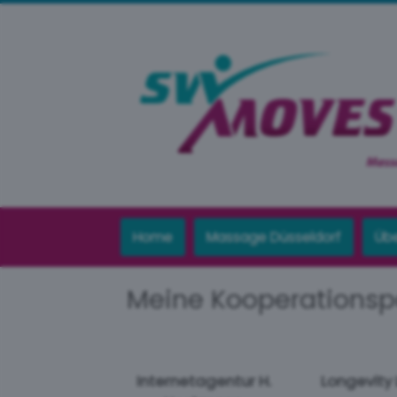
Home
Massage Düsseldorf
Übe
Meine Kooperationsp
Internetagentur H.
Longevity