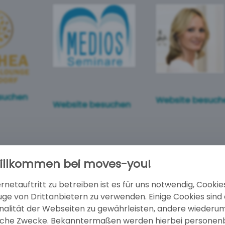
suchen
Website besuch
Website besuchen
Willkommen bei moves-you!
sseldorf
Brauchtum
Weiterbildung/
rnetauftritt zu betreiben ist es für uns notwendig, Cookie
e von Drittanbietern zu verwenden. Einige Cookies sind e
onalität der Webseiten zu gewährleisten, andere wiederu
stische Zwecke. Bekanntermaßen werden hierbei persone