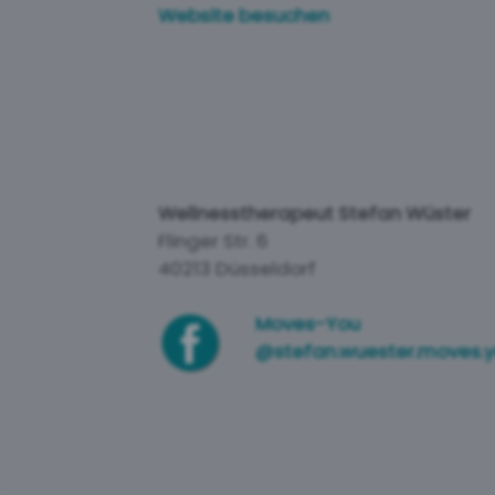
prov
Website besuchen
Wellnesstherapeut Stefan Wüster
Flinger Str. 6
40213 Düsseldorf
Moves-You
@stefan.wuester.moves.